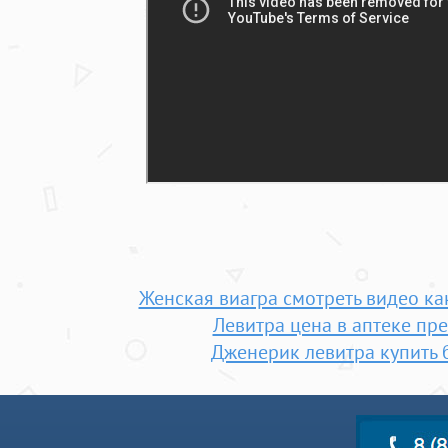
Женская виагра смотреть видео ка
Левитра цена в аптеке пр
Дженерик левитра купить 