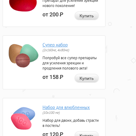
Препарат для усиления эрекции
нового поколения!
от 200
Р
Купить
Супер набор
(2х160мг, 4х80мг)
Попробуй все супер препараты
для усиления эрекции и
продления полового акта!
от 158
Р
Купить
Набор для влюбленных
(10х100 мг)
Набор для двоих, добавь страсти
в постель!
от 120
Р
Купить