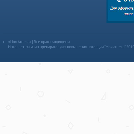
«Моя Аптека» | Все права защищены
Интернет-магазин препаратов для повышения потенции “Моя аптека” 201