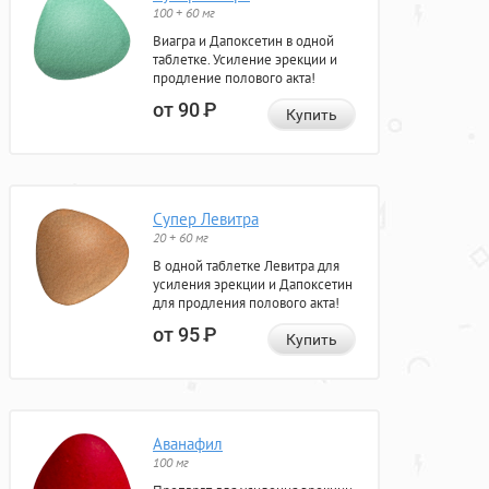
100 + 60 мг
Виагра и Дапоксетин в одной
таблетке. Усиление эрекции и
продление полового акта!
от 90
Р
Купить
Супер Левитра
20 + 60 мг
В одной таблетке Левитра для
усиления эрекции и Дапоксетин
для продления полового акта!
от 95
Р
Купить
Аванафил
100 мг