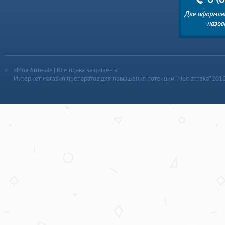
«Моя Аптека» | Все права защищены
Интернет-магазин препаратов для повышения потенции “Моя аптека” 201