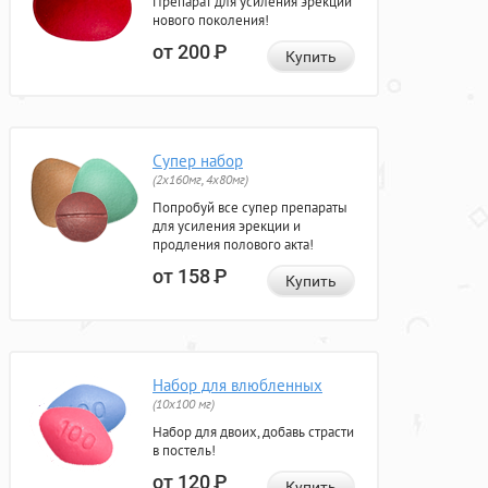
Препарат для усиления эрекции
нового поколения!
от 200
Р
Купить
Супер набор
(2х160мг, 4х80мг)
Попробуй все супер препараты
для усиления эрекции и
продления полового акта!
от 158
Р
Купить
Набор для влюбленных
(10х100 мг)
Набор для двоих, добавь страсти
в постель!
от 120
Р
Купить