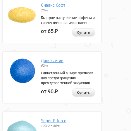
Сиалис Софт
20мг
Быстрое наступление эффекта и
совместимость с алкоголем.
от 65
Р
Купить
Дапоксетин
60мг
Единственный в мире препарат
для предотвращения
преждевременной эякуляции.
от 90
Р
Купить
Super P-force
100мг + 60мг