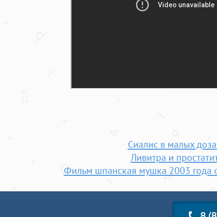
Сиалис в малых доза
Ливитра и простати
Фильм шпанская мушка 2003 года 