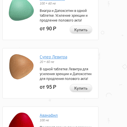
100 + 60 мг
Виагра и Дапоксетин в одной
таблетке. Усиление эрекции и
продление полового акта!
от 90
Р
Купить
Супер Левитра
20 + 60 мг
В одной таблетке Левитра для
усиления эрекции и Дапоксетин
для продления полового акта!
от 95
Р
Купить
Аванафил
100 мг