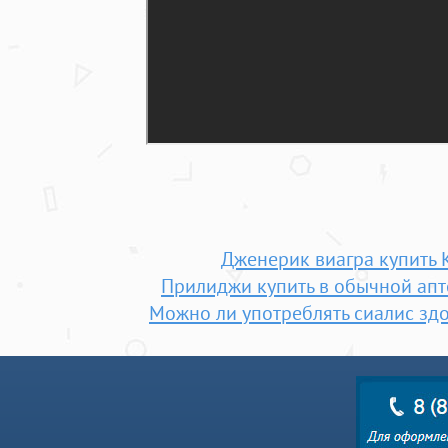
Дженерик виагра купить 
Прилиджи купить в обычной апт
Можно ли употреблять сиалис з