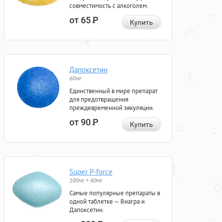
совместимость с алкоголем.
от 65
Р
Купить
Дапоксетин
60мг
Единственный в мире препарат
для предотвращения
преждевременной эякуляции.
от 90
Р
Купить
Super P-force
100мг + 60мг
Самые популярные препараты в
одной таблетке — Виагра и
Дапоксетин.