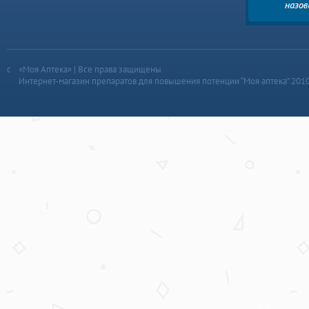
«Моя Аптека» | Все права защищены
Интернет-магазин препаратов для повышения потенции “Моя аптека” 201