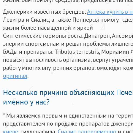
Дженерики известных брендов:
Аптека купить в 
Левитра и Сиалис, а также Попперсы помогут сд
жизни более насыщенной и яркой
Синтетические гормоны роста
: Динатроп, Ансомо
энергии спортсменам и решат проблемы лишнего
БАДы и препараты:
Tribulus terrestris, Мориамин
повысят выносливость организма, вернут утрачен
работу многих внутренних органов, омолодят кожу
оригинал
.
Несколько причино объясняющих Поче
именно у нас?
* Мы являемся первым и единственным на терри
представителем по продаже препаратов дженер
киеве
, силденафила
,
Сиалис одновременно
и дис