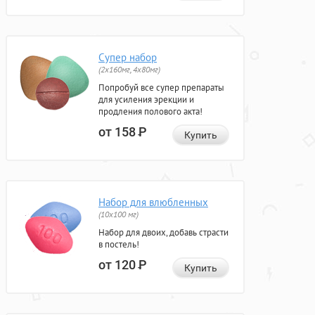
Супер набор
(2х160мг, 4х80мг)
Попробуй все супер препараты
для усиления эрекции и
продления полового акта!
от 158
Р
Купить
Набор для влюбленных
(10х100 мг)
Набор для двоих, добавь страсти
в постель!
от 120
Р
Купить