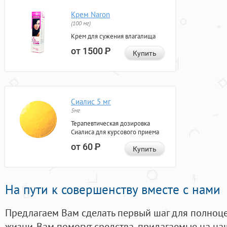
Крем Naron
(100 мг)
Крем для сужения влагалища
от 1500
Р
Купить
Сиалис 5 мг
5мг
Терапевтическая дозировка
Сиалиса для курсового приема
от 60
Р
Купить
На пути к совершенству вместе с нами
Предлагаем Вам сделать первый шаг для полноц
жизни. Вам помогут средства, придагаемые на на