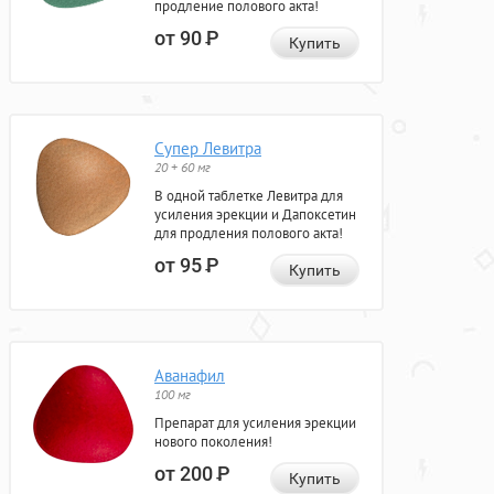
продление полового акта!
от 90
Р
Купить
Супер Левитра
20 + 60 мг
В одной таблетке Левитра для
усиления эрекции и Дапоксетин
для продления полового акта!
от 95
Р
Купить
Аванафил
100 мг
Препарат для усиления эрекции
нового поколения!
от 200
Р
Купить