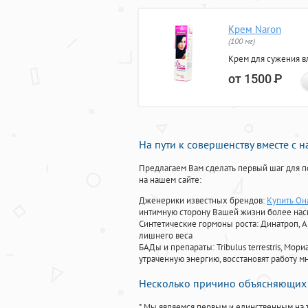
Крем Naron
(100 мг)
Крем для сужения в
от 1500
Р
На пути к совершенству вместе с 
Предлагаем Вам сделать первый шаг для п
на нашем сайте:
Дженерики известных брендов:
Купить Он
интимную сторону Вашей жизни более на
Синтетические гормоны роста
: Динатроп, 
лишнего веса
БАДы и препараты:
Tribulus terrestris, М
утраченную энергию, восстановят работу мн
Несколько причино объясняющих 
* Мы являемся первым и единственным на 