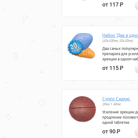
от 117
Р
Набор "Два в одн
(10x100мг, 10x20мг)
Два самых популяр
препарата для усил
эрекции в одном на
от 115
Р
Супер Сиалис
20мг + 60мг
Усиление эрекции до
продление полового
одной таблетке.
от 90
Р