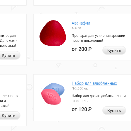
Аванафил
100 мг
евитра для
Препарат для усиления эрекции
 Дапоксетин
нового поколения!
вого акта!
от 200
Р
Купить
Купить
Набор для влюбленных
(10х100 мг)
 препараты
Набор для двоих, добавь страсти
ии и
в постель!
 акта!
от 120
Р
Купить
Купить