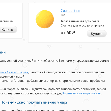
Сиалис 5 мг
5мг
лагалища
Терапевтическая дозировка
Сиалиса для курсового приема
Купить
от 60
Р
Купить
нами
олноценной счастливой инитмной жизни. Вам помогут средства, придагаемые
лайн Сиалис Шаркан
, Левитра и Сиалис, а также Попперсы помогут сделать
сыщенной и яркой
Ансомон и Гетропин добавят силы, энергии спортсменам и решат проблемы
ориамин Форте, Guarana и Экдистерон повысят выносливость организма, вернут
огих внутренних органов, омолодят кожу, и,
Зидена или левитра отзывы
.
Почему нужно покупать именно у нас?
территории России торговым представителем по продаже препаратов