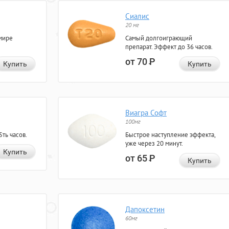
Сиалис
20 мг
мире
Самый долгоиграющий
препарат. Эффект до 36 часов.
от 70
Р
Купить
Купить
Виагра Софт
100мг
ть часов.
Быстрое наступление эффекта,
уже через 20 минут.
Купить
от 65
Р
Купить
Дапоксетин
60мг