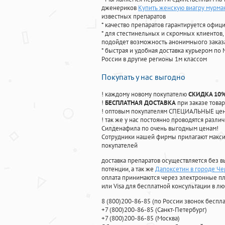
дженериков
Купить женскую виагру мурма
известных препаратов
* качество препаратов гарантируется офи
* для стестинельных и скромных клиентов,
подойдет возможность анонимныого заказа
* быстрая и удобная доставка курьером по 
России в другие регионы 1м классом
Покупать у нас выгодно
! каждому новому покупателю
СКИДКА 10
!
БЕСПЛАТНАЯ ДОСТАВКА
при заказе товар
! оптовым покупателям СПЕЦИАЛЬНЫЕ цены
! так же у нас постоянно проводятся раз
Силденафила по очень выгодным ценам!
Cотрудники нашей фирмы прилагают макси
покупателей
доставка препаратов осуществляется без в
потенции, а так же
Дапоксетин в городе Ч
оплата принимаются через электронные пл
или Visa для бесплатной консультации в л
8
(800
)200-86-85
(
по России звонок беспла
+7
(800
)200-86-85
(
Санкт-Петербург)
+7
(800
)200-86-85
(
Москва)