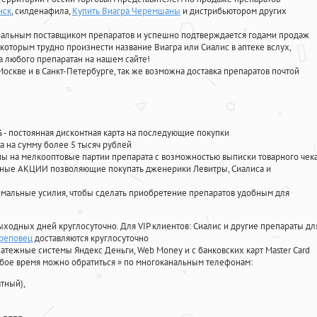
нск
, силденафила
,
Купить Виагра Черемшаны
и дистрибьютором других
циальным поставщиком препаратов и успешно подтверждается годами продаж
 которым трудно произнести название Виагра или Сиалис в аптеке вслух,
 любого препаратан на нашем сайте!
Москве и в Санкт-Петербурге, так же возможна доставка препаратов почтой
%
- постоянная дисконтная карта на последующие покупки
а на сумму более 5 тысяч рублей
 на мелкооптовые партии препарата с возможностью выписки товарного чек
личные АКЦИИ позволяющие покупать дженерики Левитры, Сиалиса и
мальные усилия, чтобы сделать приобретение препаратов удобным для
ыходных дней круглосуточно. Для VIP клиентов: Сиалис и другие препараты дл
ереповец
доставляются круглосуточно
атежные системы Яндекс Деньги, Web Money и с банковских карт Master Card
юбое время можно обратиться
»
по многоканальным телефонам:
тный),