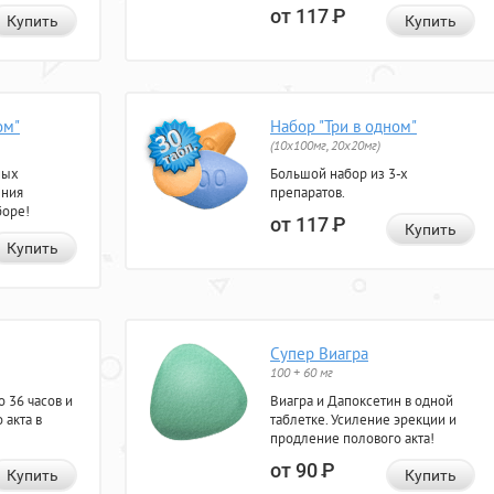
от 117
Р
Купить
Купить
ом"
Набор "Три в одном"
(10x100мг, 20x20мг)
ных
Большой набор из 3-х
ения
препаратов.
боре!
от 117
Р
Купить
Купить
Супер Виагра
100 + 60 мг
 36 часов и
Виагра и Дапоксетин в одной
 акта в
таблетке. Усиление эрекции и
продление полового акта!
от 90
Р
Купить
Купить