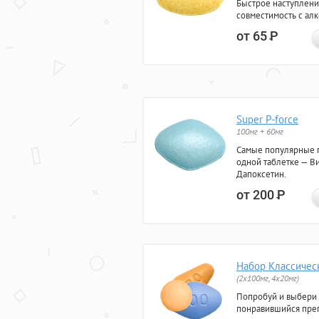
Быстрое наступлени
совместимость с ал
от 65
Р
Super P-force
100мг + 60мг
Самые популярные 
одной таблетке — Ви
Дапоксетин.
от 200
Р
Набор Классичес
(2x100мг, 4x20мг)
Попробуй и выбери
понравившийся преп