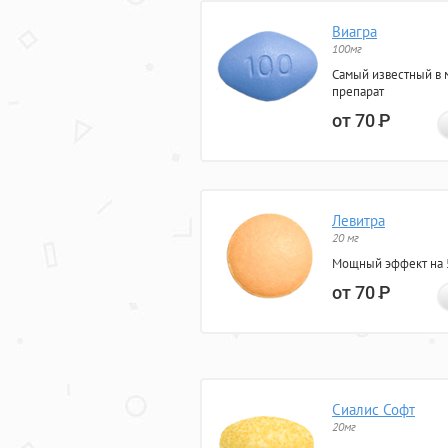
Виагра
100мг
Самый известный в 
препарат
от 70
Р
Левитра
20 мг
Мощный эффект на 5
от 70
Р
Сиалис Софт
20мг