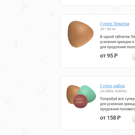
Супер Левитра
20 + 60 мг
В одной таблетке Л
усиления эрекции и
для продления поло
от 95
Р
Супер набор
(2х160мг, 4х80мг)
Попробуй все супер
для усиления эрекц
продления полового
от 158
Р