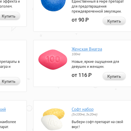
е эффекта и
Единственный в мире препарат
коголем.
для предотвращения
преждевременной эякуляции.
Купить
от 90
Р
Купить
Женская Виагра
100мг
препараты в
Новые, яркие ощущения для
агра и
девушек и женщин.
от 116
Р
Купить
Купить
кий
Софт набор
(3x100мг, 3x20мг)
 наиболее
Выбери софт-препарат на свой
арат.
вкус!