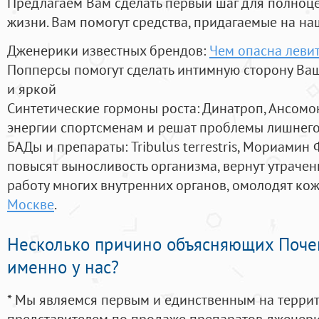
Предлагаем Вам сделать первый шаг для полноц
жизни. Вам помогут средства, придагаемые на на
Дженерики известных брендов:
Чем опасна леви
Попперсы помогут сделать интимную сторону В
и яркой
Синтетические гормоны роста
: Динатроп, Ансомо
энергии спортсменам и решат проблемы лишнего
БАДы и препараты:
Tribulus terrestris, Мориамин
повысят выносливость организма, вернут утрачен
работу многих внутренних органов, омолодят кожу
Москве
.
Несколько причино объясняющих Поче
именно у нас?
* Мы являемся первым и единственным на терри
представителем по продаже препаратов дженер