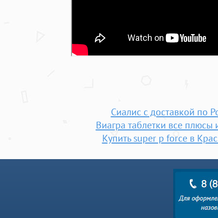
Сиалис с доставкой по Р
Виагра таблетки все плюсы 
Купить super p force в Кра