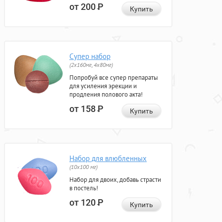
от 200
Р
Купить
Супер набор
(2х160мг, 4х80мг)
Попробуй все супер препараты
для усиления эрекции и
продления полового акта!
от 158
Р
Купить
Набор для влюбленных
(10х100 мг)
Набор для двоих, добавь страсти
в постель!
от 120
Р
Купить