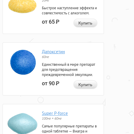
20мг
Быстрое наступление эффекта и
совместимость с алкоголем.
от 65
Р
Купить
Дапоксетин
60мг
Единственный в мире препарат
для предотвращения
преждевременной эякуляции.
от 90
Р
Купить
Super P-force
100мг + 60мг
Самые популярные препараты в
одной таблетке — Виагра и