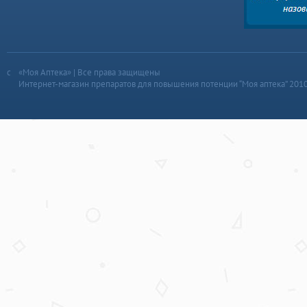
«Моя Аптека» | Все права защищены
Интернет-магазин препаратов для повышения потенции “Моя аптека” 201