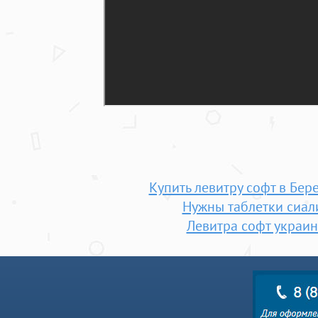
Купить левитру софт в Бер
Нужны таблетки сиал
Левитра софт украин