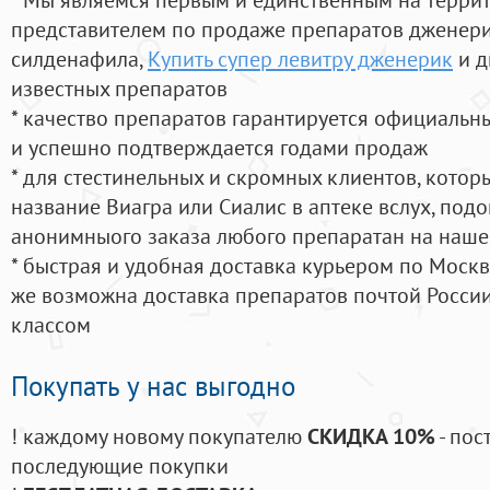
представителем по продаже препаратов дженер
силденафила
,
Купить супер левитру дженерик
и д
известных препаратов
* качество препаратов гарантируется официаль
и успешно подтверждается годами продаж
* для стестинельных и скромных клиентов, кото
название Виагра или Сиалис в аптеке вслух, под
анонимныого заказа любого препаратан на наше
* быстрая и удобная доставка курьером по Москве
же возможна доставка препаратов почтой России
классом
Покупать у нас выгодно
! каждому новому покупателю
СКИДКА 10%
- пос
последующие покупки