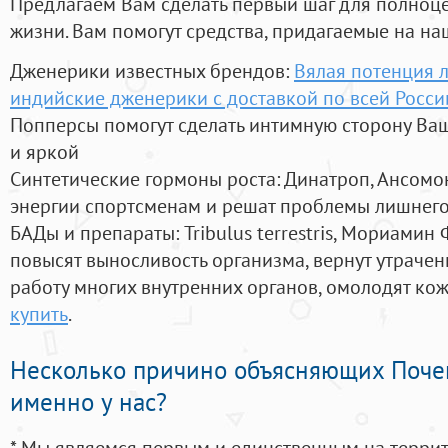
Предлагаем Вам сделать первый шаг для полноц
жизни. Вам помогут средства, придагаемые на на
Дженерики известных брендов:
Вялая потенция л
индийские дженерики с доставкой по всей Росси
Попперсы помогут сделать интимную сторону В
и яркой
Синтетические гормоны роста
: Динатроп, Ансомо
энергии спортсменам и решат проблемы лишнего
БАДы и препараты:
Tribulus terrestris, Мориамин
повысят выносливость организма, вернут утрачен
работу многих внутренних органов, омолодят кожу
купить
.
Несколько причино объясняющих Поче
именно у нас?
* Мы являемся первым и единственным на терри