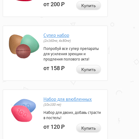
от 200
Р
Купить
Супер набор
(2х160мг, 4х80мг)
Попробуй все супер препараты
для усиления эрекции и
продления полового акта!
от 158
Р
Купить
Набор для влюбленных
(10х100 мг)
Набор для двоих, добавь страсти
в постель!
от 120
Р
Купить