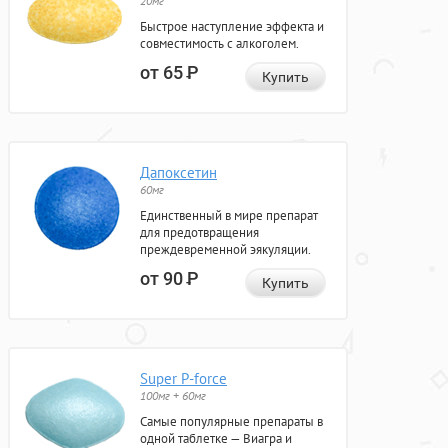
20мг
Быстрое наступление эффекта и
совместимость с алкоголем.
от 65
Р
Купить
Дапоксетин
60мг
Единственный в мире препарат
для предотвращения
преждевременной эякуляции.
от 90
Р
Купить
Super P-force
100мг + 60мг
Самые популярные препараты в
одной таблетке — Виагра и